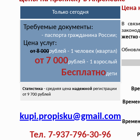
Цена 
Только сегодня
В связ
Требуемые документы:
законод
- паспорта гражданина России;
жестко 
Цена услуг:
Обновле
от 8 000
рублей - 1 человек (квартал)
от 7 000
рублей - 1 взрослый
Бесплатно
дети
Вре
Статистика
- средняя цена
надежной
регистрации
от 9 700 рублей
Времен
kupi.propisku@gmail.com
Времен
Тел. 7-937-796-30-96
Р